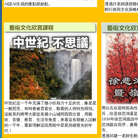
AI談AI生成的優點跟缺點。
透過許老師講授藝
館行政與文化策略
中世紀這一千年充滿了微小但熱力十足的光，像星星
齊白石在當時因為性
一般照亮，有時會被雲遮住，觀看的人得特別尋找。
斥，但是徐悲鴻還是
這個系列將帶大家從美麗小山城阿西西出發，用藝
1930年徐悲鴻遊
術、音樂、教育、生活等角度，來看這長期被人誤解
悲鴻親自寫序，畫冊
的一千年，重新理解這段黑暗中星星持續發光的年
市。
代！
透過邱建一老師生動