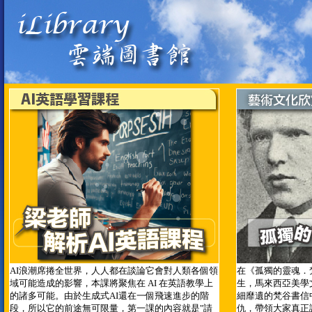
AI浪潮席捲全世界，人人都在談論它會對人類各個領
在《孤獨的靈魂．
域可能造成的影響，本課將聚焦在 AI 在英語教學上
生，馬來西亞美學
的諸多可能。由於生成式AI還在一個飛速進步的階
細靡遺的梵谷書信
段，所以它的前途無可限量，第一課的內容就是"請
仇，帶領大家真正