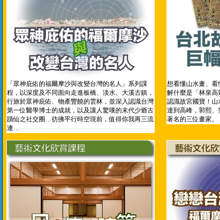
「眾神庇佑的福爾摩沙與改變台灣的名人」系列課
想看懂山水畫、看
程，以深度及不同面向走進板橋、淡水、大溪古鎮，
解什麼是「林泉高
行旅於眾神庇佑、物產豐饒的雲林，並深入認識台灣
認識故宮國寶！山
第一位醫學博士的成就，以及讓人驚嘆的末代少爺古
達到高峰，郭熙、
蹟仙之社交圈…彷彿平行時空現前，值得你我再三流
著名的三位畫家。
連…