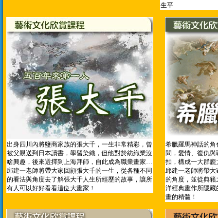
生平
出身四川內將鹽商家族的張大千，一生非常精彩，曾
希臘羅馬神話的角
被父親送到日本讀書，學習染織，但他對於紡織業沒
間，愛情、復仇與
啥興趣，後來選擇到上海拜師，自此成為職業畫家…
扣，構成一大群龐
邱建一老師將帶大家回顧張大千的一生，從各種不同
邱建一老師將帶大
的看法與角度去了解張大千人生所經歷的故事，讓所
的角度，並從典籍
有人可以好好看看這位大畫家！
洋經典畫作所隱藏
畫的精髓！