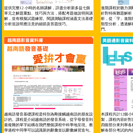
提供完整12 小時的名師講解，詳盡分析新多益七個
進階課程於聽力測
單元之解題重點、技巧與方法，搭配考題做說明與講
針對特殊難題解析
解，並有模擬試題練習。閱讀測驗課程涵蓋文法基礎
析，從「字」進階
分析並說明應注意的細節及答題技巧。
類型分析，透過解
門。
越南語發音基礎課程是特別為剛接觸越南語的朋友設
本課程共計12個
計的。課程是介紹越南語的發音系統，從字母發音到
製，課程內容針對
最複雜的單字結構在我們整個課程中科學地呈現。教
四個部分來列舉各
學過程中同學可以認識新的辭彙並以辭彙練習造句。
解各部分考試的內