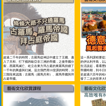
超過二千年的時間，古羅馬從神話中建立了王國、邁
這一系列課程要從
入了共和、打下橫跨歐亞非三洲的帝國，之後帝國分
的伊比利半島，以
裂，西羅馬滅亡、屹立在東方拜占庭的東羅馬持續了
生活談起，看看歷
一千年的興盛與幻滅。這次我們用16堂課的時間，分
帝國時期，到今日
三階段來認識：古羅馬（羅馬共和）、羅馬帝國與拜
史超過六百年的哈
占庭帝國。
發了二次的世界大